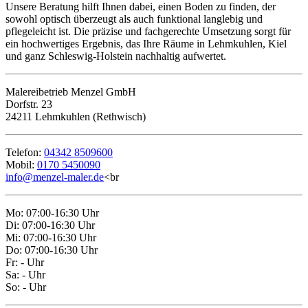
Unsere Beratung hilft Ihnen dabei, einen Boden zu finden, der
sowohl optisch überzeugt als auch funktional langlebig und
pflegeleicht ist. Die präzise und fachgerechte Umsetzung sorgt für
ein hochwertiges Ergebnis, das Ihre Räume in Lehmkuhlen, Kiel
und ganz Schleswig-Holstein nachhaltig aufwertet.
Malereibetrieb Menzel GmbH
Dorfstr. 23
24211 Lehmkuhlen (Rethwisch)
Telefon:
04342 8509600
Mobil:
0170 5450090
info@menzel-maler.de
<br
Mo: 07:00-16:30 Uhr
Di: 07:00-16:30 Uhr
Mi: 07:00-16:30 Uhr
Do: 07:00-16:30 Uhr
Fr: - Uhr
Sa: - Uhr
So: - Uhr